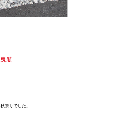
り曳航
は秋祭りでした。