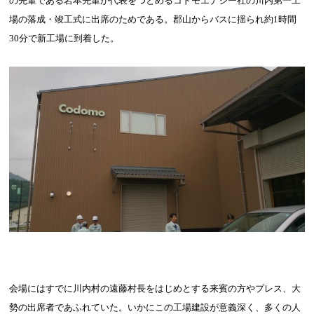
の先輩である岩本先輩が代表をつとめるコドモエナジー社の川内第一工
場の落成・竣工式に出席のためである。郡山からバスに揺られ約
1
時間
30
分で新工場に到着した。
会場にはすでに川内村の遠藤村長をはじめとする来賓の方やプレス、大
勢の出席者であふれていた。いかにこの工場建設が意義深く、多くの人