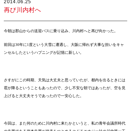
2014.06.25
再び川内村へ
今朝は郡山からの送迎バスに乗り込み、川内村へと再び向かった。
前回は
30
年に
1
度という大雪に遭遇し、大阪に帰れず大事な担いをキャ
ンセルしたというハプニングが記憶に新しい。
さすがにこの時期、天気は大丈夫と思っていたが、都内を出るときには
雹が降るということもあったので、少し不安な朝ではあったが、空を見
上げると大丈夫そうであったので一安心した。
今回は、また何のために川内村に来たかというと、私の青年会議所時代