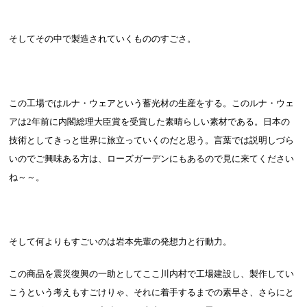
そしてその中で製造されていくもののすごさ。
この工場ではルナ・ウェアという蓄光材の生産をする。このルナ・ウェ
アは
2
年前に内閣総理大臣賞を受賞した素晴らしい素材である。日本の
技術としてきっと世界に旅立っていくのだと思う。言葉では説明しづら
いのでご興味ある方は、ローズガーデンにもあるので見に来てください
ね～～。
そして何よりもすごいのは岩本先輩の発想力と行動力。
この商品を震災復興の一助としてここ川内村で工場建設し、製作してい
こうという考えもすごけりゃ、それに着手するまでの素早さ、さらにと