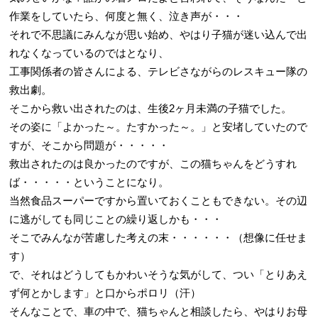
作業をしていたら、何度と無く、泣き声が・・・
それで不思議にみんなが思い始め、やはり子猫が迷い込んで出
れなくなっているのではとなり、
工事関係者の皆さんによる、テレビさながらのレスキュー隊の
救出劇。
そこから救い出されたのは、生後2ヶ月未満の子猫でした。
その姿に「よかった～。たすかった～。」と安堵していたので
すが、そこから問題が・・・・・
救出されたのは良かったのですが、この猫ちゃんをどうすれ
ば・・・・・ということになり。
当然食品スーパーですから置いておくこともできない。その辺
に逃がしても同じことの繰り返しかも・・・
そこでみんなが苦慮した考えの末・・・・・・（想像に任せま
す）
で、それはどうしてもかわいそうな気がして、つい「とりあえ
ず何とかします」と口からポロリ（汗）
そんなことで、車の中で、猫ちゃんと相談したら、やはりお母