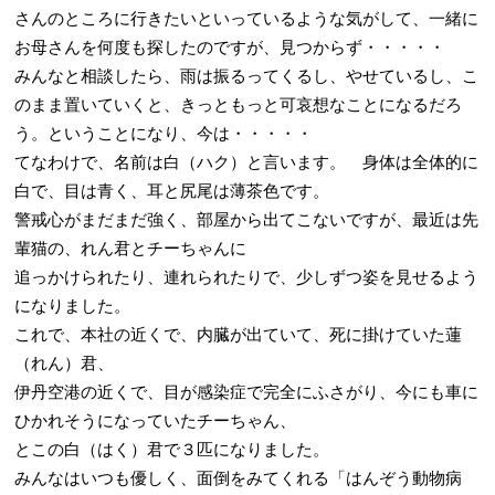
さんのところに行きたいといっているような気がして、一緒に
お母さんを何度も探したのですが、見つからず・・・・・
みんなと相談したら、雨は振るってくるし、やせているし、こ
のまま置いていくと、きっともっと可哀想なことになるだろ
う。ということになり、今は・・・・・
てなわけで、名前は白（ハク）と言います。 身体は全体的に
白で、目は青く、耳と尻尾は薄茶色です。
警戒心がまだまだ強く、部屋から出てこないですが、最近は先
輩猫の、れん君とチーちゃんに
追っかけられたり、連れられたりで、少しずつ姿を見せるよう
になりました。
これで、本社の近くで、内臓が出ていて、死に掛けていた蓮
（れん）君、
伊丹空港の近くで、目が感染症で完全にふさがり、今にも車に
ひかれそうになっていたチーちゃん、
とこの白（はく）君で３匹になりました。
みんなはいつも優しく、面倒をみてくれる「はんぞう動物病