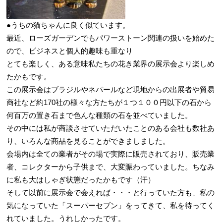
●うちの猫ちゃんに良く似ています。
最近、ローズガーデンでもパワーストーン関連の扱いを始めた
ので、ビジネスと個人的趣味も重なり
とても楽しく、ある意味私たちの花き業界の展示会より楽しめ
たかもです。
この展示会はブラジルやネパールなど現地からの出展者や貿易
商社など約170社の様々な方たちが１つ１００円以下の石から
何百万の置き石まで色んな種類の石を並べていました。
その中には私が商談させていただいたことのある会社も数社あ
り、いろんな商品を見ることができましました。
会場内は全ての業者がその場で実際に販売されており、販売業
者、コレクターから子供まで、大変賑わっていました。ちなみ
に私も大はしゃぎ状態だったかもです（汗）
そして以前に展示会で会えれば・・・と行っていた方も、私の
気になっていた「スーパーセブン」をってきて、私を待ってく
れていました。うれしかったです。