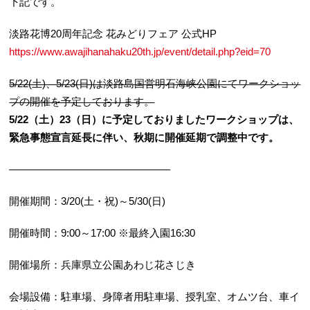
下記です。
淡路花博20周年記念 花みどりフェア 公式HP
https://www.awajihanahaku20th.jp/event/detail.php?eid=70
5/22(土)、5/23(日)は淡路島国営明石海峡公園にてワークショッ
プの開催を予定しております。
5/22（土）23（日）に予定しておりましたワークショップは、
緊急事態宣言延長に伴い、秋期に開催延期で調整中です。
———————————————–
開催期間：3/20(土・祝)～5/30(日)
開催時間：9:00～17:00 ※最終入園16:30
開催場所：兵庫県立公園あわじ花さじき
会場設備：駐車場、身障者用駐車場、授乳室、オムツ台、車イ