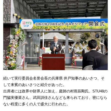
続いて実行委員会名誉会長の兵庫県 井戸知事のあいさつ、そ
して来賓のあいさつと紹介があった。
出席者には政界や財界人に加え、庭師の村雨辰剛氏、STU48の
門脇実優菜さん、武田訓佳さんなども来られており、密になら
ない程度に多くの人で盛大に行われた。