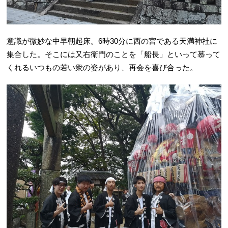
意識が微妙な中早朝起床。6時30分に西の宮である天満神社に
集合した。そこには又右衛門のことを「船長」といって慕って
くれるいつもの若い衆の姿があり、再会を喜び合った。