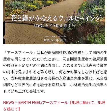
「アースフィール」は私が薔薇園植物場の専務として国内の生
産者を周らせていただいたときに、花き園芸生産者の健康被害
や後継者不足などの問題に直面し、このままでは花卉園芸業界
の将来は危ぶまれると強く感じ、何とか対策をしなければと思
い、当時微生物農法研究会会長の永座康全先生を通じ、光合成
細菌など世界的に名を馳せる京都大学 小林達治先生の指導の
もと起ち上げた会社です。
NEWS – EARTH FEEL/アースフィール【地球に触れて、地球
を感じて】