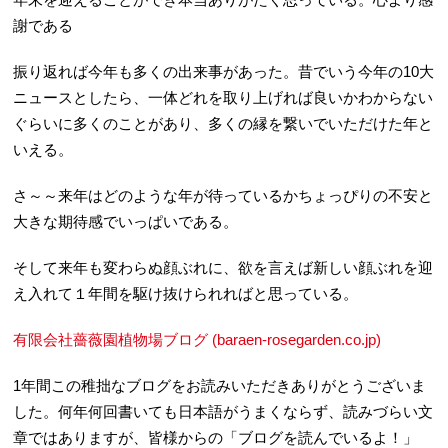
年末を迎えることができ本当ありがたく思っている。心より感
謝である
振り返れば今年も多くの出来事があった。昔でいう今年の10大
ニュースとしたら、一体どれを取り上げれば良いかわからない
ぐらいに多くのことがあり、多くの縁を繋いでいただけた年と
いえる。
さ～～来年はどのような年が待っているかちょっぴりの不安と
大きな期待感でいっぱいである。
そして来年も変わらぬ顔ぶれに、欲を言えば新しい顔ぶれを迎
え入れて１年間を駆け抜けられればと思っている。
有限会社薔薇園植物場ブログ (baraen-rosegarden.co.jp)
1年間この稚拙なブログをお読みいただきありがとうございま
した。何年何回書いても日本語がうまくならず、読みづらい文
章ではありますが、皆様からの「ブログを読んでいるよ！」