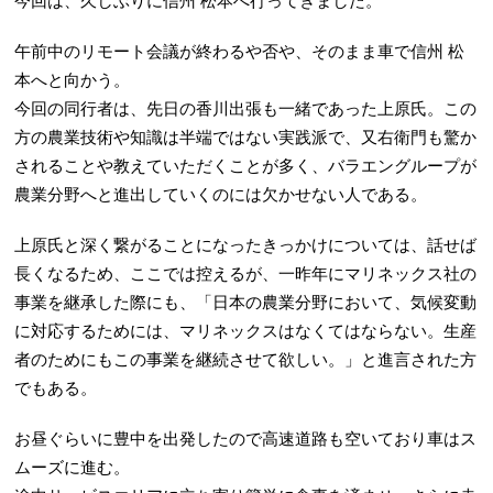
今回は、久しぶりに信州 松本へ行ってきました。
午前中のリモート会議が終わるや否や、そのまま車で信州 松
本へと向かう。
今回の同行者は、先日の香川出張も一緒であった上原氏。この
方の農業技術や知識は半端ではない実践派で、又右衛門も驚か
されることや教えていただくことが多く、バラエングループが
農業分野へと進出していくのには欠かせない人である。
上原氏と深く繋がることになったきっかけについては、話せば
長くなるため、ここでは控えるが、一昨年にマリネックス社の
事業を継承した際にも、「日本の農業分野において、気候変動
に対応するためには、マリネックスはなくてはならない。生産
者のためにもこの事業を継続させて欲しい。」と進言された方
でもある。
お昼ぐらいに豊中を出発したので高速道路も空いており車はス
ムーズに進む。