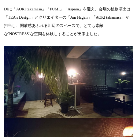
DJ
に「
AOKI takamasa
」「
FUMI
」「
Aspara
」を迎え、会場の植物演出は
「
TEA
’
s Design
」とクリエイターの「
Jun Hagan
」「
AOKI takamasa
」が
担当し、
開放感あふれる川辺のスペースで、とても素敵
な”
NOSTRESS
”な空間を体験しすることが出来ました。