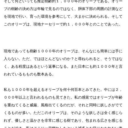
そして何といっても推定樹齢約１，０００年のオリーブである。オリー
ブの樹齢の決め方は年輪で見るのではなく、胴体下部の周囲の計測など
を現地で行い、育った環境を参考にして、大まかに決められる。そして
このオリーブは、現地ナーセリーで約１，０００年とのことであった。
現地であっても樹齢１０００年のオリーブは、そんなにも簡単には手に
入らない。ただ、ではほとんどないのか？と尋ねられると、そうではな
く、ある程度はあるという返事になる。また日本にも約１０００年と言
われているもものも数本ある。
私も１０００年を超えるオリーブを何十何百本とみてきた。中には２，
０００年以上と言われるものも見てきた。私の感覚ではオリーブが年齢
を重ねてくると威厳、風格出てくるのだが、それと同時に妖しさがでて
くるものが多い。ただこのオリーブは、そのような妖しさは全く感じら
れず、優しさと温かさを非常に感じる樹であり、包まれる広さを感じる