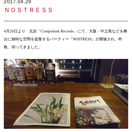
2017.04.29
ＮＯＳＴＲＥＳＳ
4
月
26
日より 北浜「
Compufunk Records
」にて、大阪・中之島などを舞
台に独特な空間を提案するパーティー『
NOSTRESS
』が開催され、昨
晩、伺ってきました。