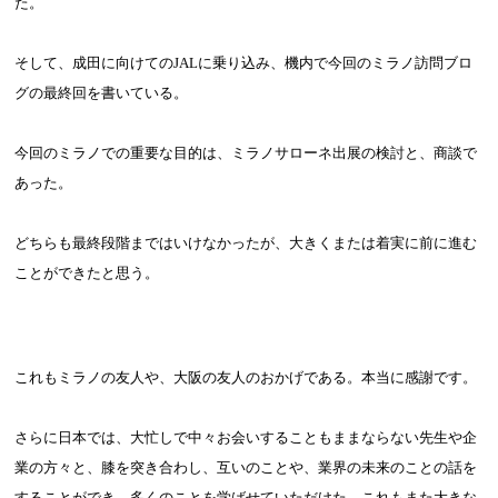
た。
そして、成田に向けての
JAL
に乗り込み、機内で今回のミラノ訪問ブロ
グの最終回を書いている。
今回のミラノでの重要な目的は、ミラノサローネ出展の検討と、商談で
あった。
どちらも最終段階まではいけなかったが、大きくまたは着実に前に進む
ことができたと思う。
これもミラノの友人や、大阪の友人のおかげである。本当に感謝です。
さらに日本では、大忙しで中々お会いすることもままならない先生や企
業の方々と、膝を突き合わし、互いのことや、業界の未来のことの話を
することができ、多くのことを学ばせていただけた。これもまた大きな