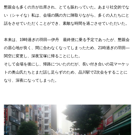
懇親会も多くの方が出席され、とても賑わっていた。あまり社交的でな
い（シャイな）私は、会場の隅の方に陣取りながら、多くの人たちにと
話をさせていただくことができ、素敵な時間を過ごさせていただいた。
本来は、19時過ぎの羽田―伊丹 最終便に乗る予定であったが、懇親会
の居心地が良く
、間に合わなくなってしまったため、21時過ぎの羽田―
関空に変更し、深夜宝塚に帰ることにした。
そして会場を後にし、帰路についたのだが、長い付き合いの花マーケッ
トの奥山氏たちとまだ話し足らずのため、品川駅で2次会をすることに
なり、深夜になってしまった。