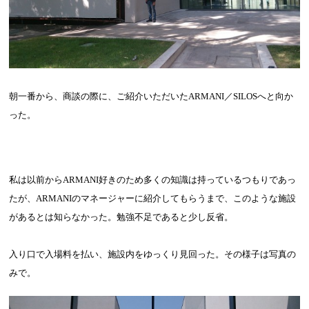
朝一番から、商談の際に、ご紹介いただいた
ARMANI
／
SILOS
へと向か
った。
私は以前から
ARMANI
好きのため多くの知識は持っているつもりであっ
たが、
ARMANI
のマネージャーに紹介してもらうまで、このような施設
があるとは知らなかった。勉強不足であると少し反省。
入り口で入場料を払い、施設内をゆっくり見回った。その様子は写真の
みで。