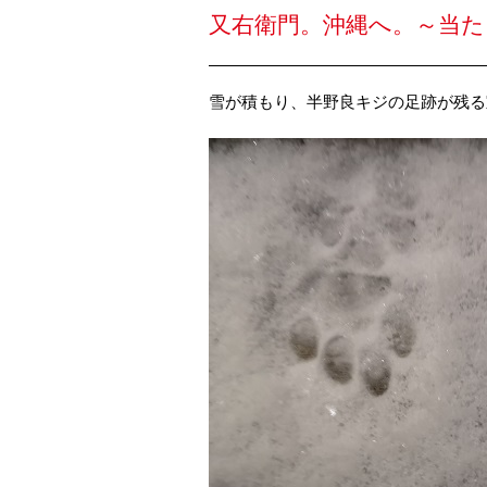
又右衛門。沖縄へ。～当
雪が積もり、半野良キジの足跡が残る