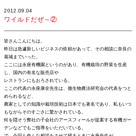
2012.09.04
ワイルドだぜ～②
皆さんこんにちは。
昨日は急遽新しいビジネスの依頼があって、その相談に奈良の
葛城までいった。
ここには永座有機園というのがあり、有機栽培の野菜を生産
し、国内の有名な販売店や
レストランにもおろされている。
ここの代表の永座康全先生は、微生物農法研究会の代表をつと
められるなど、
農家としての知識や栽培技術は日本でも著名であり、私もいつ
もながらそのすごさに驚かされている。
何を隠そう弊社の子会社のアースフィールが提案する有機ガー
デンなどでもご指導をいただいている。
で、今回も色んな相談をさせて帰るときに永座先生が