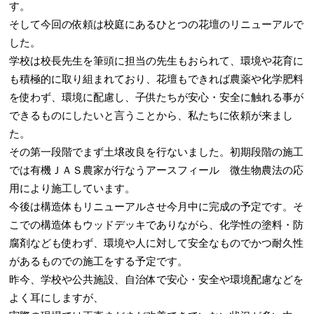
す。
そして今回の依頼は校庭にあるひとつの花壇のリニューアルで
した。
学校は校長先生を筆頭に担当の先生もおられて、環境や花育に
も積極的に取り組まれており、花壇もできれば農薬や化学肥料
を使わず、環境に配慮し、子供たちが安心・安全に触れる事が
できるものにしたいと言うことから、私たちに依頼が来まし
た。
その第一段階でまず土壌改良を行ないました。初期段階の施工
では有機ＪＡＳ農家が行なうアースフィール 微生物農法の応
用により施工しています。
今後は構造体もリニューアルさせ今月中に完成の予定です。そ
こでの構造体もウッドデッキでありながら、化学性の塗料・防
腐剤なども使わず、環境や人に対して安全なものでかつ耐久性
があるものでの施工をする予定です。
昨今、学校や公共施設、自治体で安心・安全や環境配慮などを
よく耳にしますが、