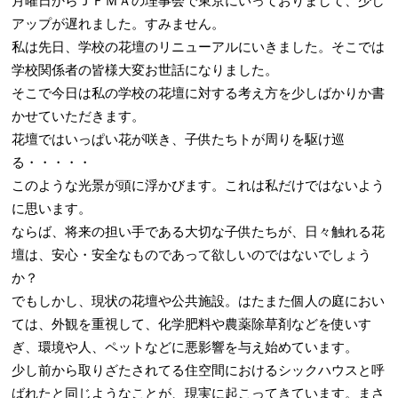
月曜日からＪＦＭＡの理事会で東京にいっておりまして、少し
アップが遅れました。すみません。
私は先日、学校の花壇のリニューアルにいきました。そこでは
学校関係者の皆様大変お世話になりました。
そこで今日は私の学校の花壇に対する考え方を少しばかりか書
かせていただきます。
花壇ではいっぱい花が咲き、子供たちトが周りを駆け巡
る・・・・・
このような光景が頭に浮かびます。これは私だけではないよう
に思います。
ならば、将来の担い手である大切な子供たちが、日々触れる花
壇は、安心・安全なものであって欲しいのではないでしょう
か？
でもしかし、現状の花壇や公共施設。はたまた個人の庭におい
ては、外観を重視して、化学肥料や農薬除草剤などを使いす
ぎ、環境や人、ペットなどに悪影響を与え始めています。
少し前から取りざたされてる住空間におけるシックハウスと呼
ばれたと同じようなことが、現実に起こってきています。まさ