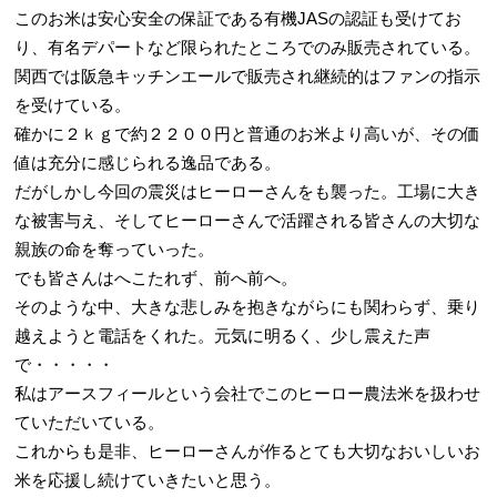
このお米は安心安全の保証である有機JASの認証も受けてお
り、有名デパートなど限られたところでのみ販売されている。
関西では阪急キッチンエールで販売され継続的はファンの指示
を受けている。
確かに２ｋｇで約２２００円と普通のお米より高いが、その価
値は充分に感じられる逸品である。
だがしかし今回の震災はヒーローさんをも襲った。工場に大き
な被害与え、そしてヒーローさんで活躍される皆さんの大切な
親族の命を奪っていった。
でも皆さんはへこたれず、前へ前へ。
そのような中、大きな悲しみを抱きながらにも関わらず、乗り
越えようと電話をくれた。元気に明るく、少し震えた声
で・・・・・
私はアースフィールという会社でこのヒーロー農法米を扱わせ
ていただいている。
これからも是非、ヒーローさんが作るとても大切なおいしいお
米を応援し続けていきたいと思う。