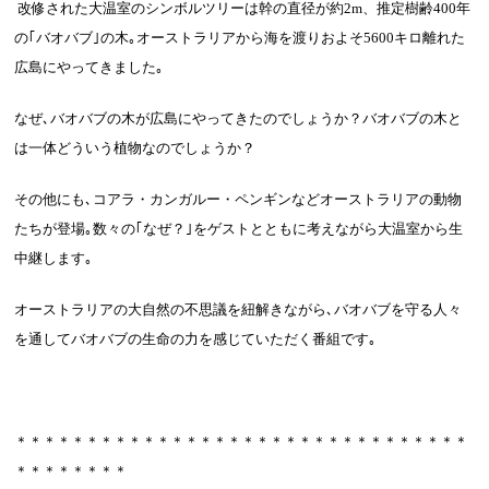
改修された大温室のシンボルツリーは幹の直径が約
2m
、推定樹齢
400
年
の｢バオバブ｣の木｡オーストラリアから海を渡りおよそ
5600
キロ離れた
広島にやってきました｡
なぜ､バオバブの木が広島にやってきたのでしょうか？バオバブの木と
は一体どういう植物なのでしょうか？
その他にも､コアラ・カンガルー・ペンギンなどオーストラリアの動物
たちが登場｡数々の｢なぜ？｣をゲストとともに考えながら大温室から生
中継します｡
オーストラリアの大自然の不思議を紐解きながら､バオバブを守る人々
を通してバオバブの生命の力を感じていただく番組です｡
＊＊＊＊＊＊＊＊＊＊＊＊＊＊＊＊＊＊＊＊＊＊＊＊＊＊＊＊＊＊＊＊
＊＊＊＊＊＊＊＊