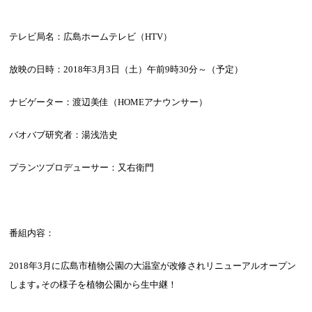
テレビ局名：広島ホームテレビ（
HTV
）
放映の日時：
2018
年
3
月
3
日（土）午前
9
時
30
分～（予定）
ナビゲーター：渡辺美佳（
HOME
アナウンサー）
バオバブ研究者：湯浅浩史
プランツプロデューサー：又右衛門
番組内容：
2018
年
3
月に広島市植物公園の大温室が改修されリニューアルオープン
します｡その様子を植物公園から生中継！