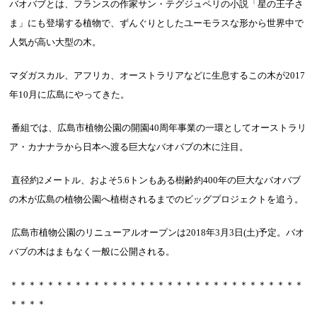
バオバブとは、フランスの作家サン・テグジュペリの小説「星の王子さ
ま」にも登場する植物で、ずんぐりとしたユーモラスな形から世界中で
人気が高い大型の木。
マダガスカル、アフリカ、オーストラリアなどに生息するこの木が
2017
年
10
月に広島にやってきた。
番組では、広島市植物公園の開園
40
周年事業の一環としてオーストラリ
ア・カナナラから日本へ渡る巨大なバオバブの木に注目。
直径約
2
メートル、およそ
5.6
トンもある樹齢約
400
年の巨大なバオバブ
の木が広島の植物公園へ植樹されるまでのビッグプロジェクトを追う。
広島市植物公園のリニューアルオープンは
2018
年
3
月
3
日
(
土
)
予定。バオ
バブの木はまもなく一般に公開される。
＊＊＊＊＊＊＊＊＊＊＊＊＊＊＊＊＊＊＊＊＊＊＊＊＊＊＊＊＊＊＊＊
＊＊＊＊