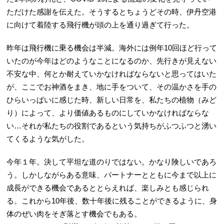
ただけた感謝を伝えた。そうするとちょうどその時、伊丹空港
に向けて着陸する飛行機が頭の上を通り過ぎて行った。
昨年は飛行機に乗る機会は半減。海外には例年10回ほど行って
いたのが今年はどのようなことになるのか、先行きが見えない
不安な中、何とか耐えていかなければならないと思ってはいた
が、ここでお神酒をまき、地に手をついて、その温かさを手の
ひらいっぱいに感じた時、新しい日常を、私たちの植物（みど
り）によって、より価値あるものにしていかなければならな
い…それが私たちの役割であるという気持ちがふつふつと湧い
てくるような気がした。
今年１年。決して平坦な道のりではない。かなり険しいであろ
う。しかしながらある意味、パートナーとともに今まで以上に
成長ができる機会であるととらえれば、楽しみとも感じられ
る。これから10年後、数十年後に残ることができるように、身
体のぜい肉をそぎ落とす機会でもある。