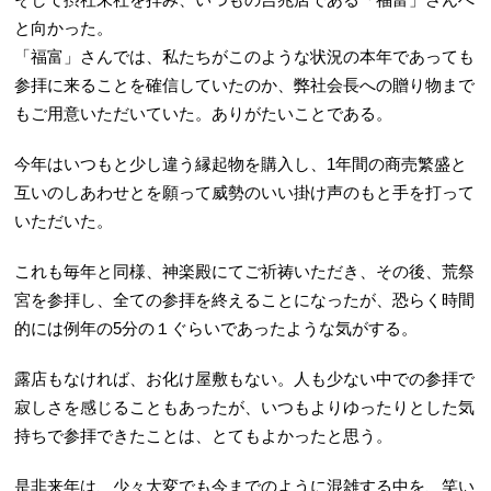
と向かった。
「福富」さんでは、私たちがこのような状況の本年であっても
参拝に来ることを確信していたのか、弊社会長への贈り物まで
もご用意いただいていた。ありがたいことである。
今年はいつもと少し違う縁起物を購入し、1年間の商売繁盛と
互いのしあわせとを願って威勢のいい掛け声のもと手を打って
いただいた。
これも毎年と同様、神楽殿にてご祈祷いただき、その後、荒祭
宮を参拝し、全ての参拝を終えることになったが、恐らく時間
的には例年の5分の１ぐらいであったような気がする。
露店もなければ、お化け屋敷もない。人も少ない中での参拝で
寂しさを感じることもあったが、いつもよりゆったりとした気
持ちで参拝できたことは、とてもよかったと思う。
是非来年は、少々大変でも今までのように混雑する中を、笑い