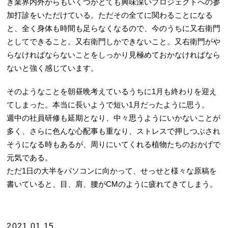
き業界内外からもいくつかとても興味深いプロジェクトへの参
加打診をいただけている。ただその全てに関わることになる
と、全く身体も時間も足らなくなるので、今のうちに又右衛門
としてできること。又右衛門しかできないこと。又右衛門がや
らなければならないことをしっかり見極めておかなければなら
ないと強く感じています。
そのようなことを朝昼晩考えているうちに1月も終わりを迎え
てしまった。本当に長いようで短い1月だったように思う。
週中の社員研修も延期となり、中々思うようにいかないことが
多く、さらに色んな心配事も重なり、ストレスで押しつぶされ
そうになる時もあるが、周りにいてくれる植物たちのおかげで
元気である。
ただ1日の大半をパソコンに向かって、せっせと様々な原稿を
書いていると、目、肩、腰がCMのように疲れてきてしまう。
2021.01.15