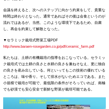
会議を終えると、次へのステップに向かう約束をして、貴重な
時間は終わりとなった。通常であればその後は会食というのが
流れではあるが、当然、このような環境下であるため、自粛
し、再会を約束して解散となった。
▼セラミック栽培式野菜工場PDF
http://www.baraen-rosegarden.co.jp/pdf/ceramic_farm.pdf
私たちは、土耕の有機栽培の指導をおこなっている。セラミッ
ク栽培式では土耕の良さと水耕の良さを兼ねそなえ、更に独自
の良さを産み出している。何といってもこの技術の優れている
ところは、味や香り。そして排水がないためエコである。また
小規模で栽培が可能で、最低限の条件がそろっていれば、南極
でも砂漠でも安心安全で新鮮な野菜が栽培可能である。