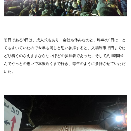
初日である
9
日は、成人式もあり、会社も休みなのと、昨年の
9
日は、と
てもすいていたので今年も同じと思い参拝すると、入場制限で門までた
どり着くのさえままならないほどの参拝者であった。そして約
1
時間並
んでやっとの思いで本殿近くまで行き、毎年のように参拝させていただ
いた。