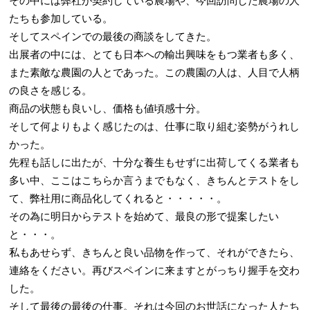
その中には弊社が契約している農場や、今回訪問した農場の人
たちも参加している。
そしてスペインでの最後の商談をしてきた。
出展者の中には、とても日本への輸出興味をもつ業者も多く、
また素敵な農園の人とであった。この農園の人は、人目で人柄
の良さを感じる。
商品の状態も良いし、価格も値頃感十分。
そして何よりもよく感じたのは、仕事に取り組む姿勢がうれし
かった。
先程も話しに出たが、十分な養生もせずに出荷してくる業者も
多い中、ここはこちらか言うまでもなく、きちんとテストをし
て、弊社用に商品化してくれると・・・・・。
その為に明日からテストを始めて、最良の形で提案したい
と・・・。
私もあせらず、きちんと良い品物を作って、それができたら、
連絡をください。再びスペインに来ますとがっちり握手を交わ
した。
そして最後の最後の仕事。それは今回のお世話になった人たち