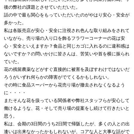
後の弊社の課題とさせていただいた。
話の中で最も関心をもっていただいたのがやはり安心・安全が
多かった。
私は各販売店が安心・安全に注視され色んな取り組みをされて
いながら、売り場の入り口を飾るフラワーコーナーの花は安
心・安全といえますか？食品と同じカゴに入れるのに違和感は
ないですか？の問いかけに皆さんは、苦笑いや首を横に振られ
ていた。
花の残留農薬などがすぐ直接的に被害を及ぼすわけではないだ
ろうがいずれ何らかの障害がでてくるかもしれない。
その時に食品スーパーから花売り場が撤去されなくなるよう
に・・・・
またそんな花を扱っている関係者や弊社スタッフらが安心して
働けるような、花・そして売り場の提案をし続けて行きたいと
思う。
私は、会期の3日間のうち2日間で帰阪したが、多くの人との出
逢いは出来なかったかもしれないが、コアな人と大事な話がで