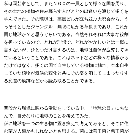
私は園芸家として、またＮＧＯの一員として様々な国を周り、
その土地の植物や住み暮らす人びととの出逢いを通じて多くを
学んできた。その環境は、高層ビルが立ち並ぶ大都会から、う
っそうとしたジャングル、無限に広がる草原まであり、これが
同じ地球か？と思うぐらいである。当然それぞれに大事な役割
を担っているので、どれが理想で、どれがおかしいとは一概に
言えないが、ひとつだけ言えるのは、地球は自体が疲弊してき
ているということである。これはネットなどの様々な情報から
だけではなく、多くの国で自生している植物に触れ、本来自生
していた植物が気候の変化と共にその姿を消してしまったりす
る変遷の痕跡などから読み取ることができる。
普段から環境に関わる活動をしている中、「地球の日」にちな
んで、自分なりに地球のことを考えてみた。
仮に地球を一つの生き物に置き換えて考えてみると、そこに住
む菌が人類かもしれないとも思える。菌には善玉菌と悪玉菌が