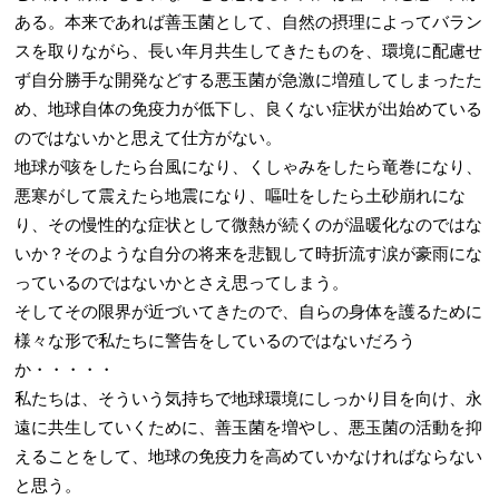
ある。本来であれば善玉菌として、自然の摂理によってバラン
スを取りながら、長い年月共生してきたものを、環境に配慮せ
ず自分勝手な開発などする悪玉菌が急激に増殖してしまったた
め、地球自体の免疫力が低下し、良くない症状が出始めている
のではないかと思えて仕方がない。
地球が咳をしたら台風になり、くしゃみをしたら竜巻になり、
悪寒がして震えたら地震になり、嘔吐をしたら土砂崩れにな
り、その慢性的な症状として微熱が続くのが温暖化なのではな
いか？そのような自分の将来を悲観して時折流す涙が豪雨にな
っているのではないかとさえ思ってしまう。
そしてその限界が近づいてきたので、自らの身体を護るために
様々な形で私たちに警告をしているのではないだろう
か・・・・・
私たちは、そういう気持ちで地球環境にしっかり目を向け、永
遠に共生していくために、善玉菌を増やし、悪玉菌の活動を抑
えることをして、地球の免疫力を高めていかなければならない
と思う。