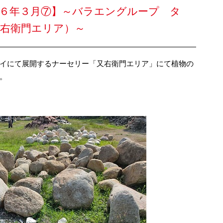
２６年３月⑦】～バラエングループ タ
又右衛門エリア）～
イにて展開するナーセリー「又右衛門エリア」にて植物の
。