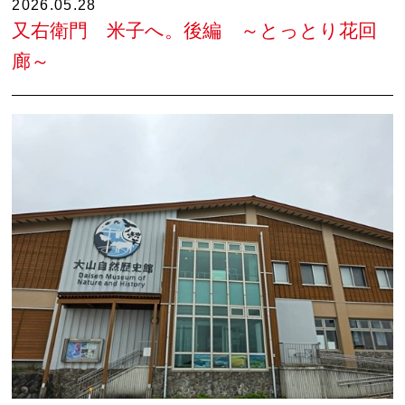
2026.05.28
又右衛門 米子へ。後編 ～とっとり花回
廊～