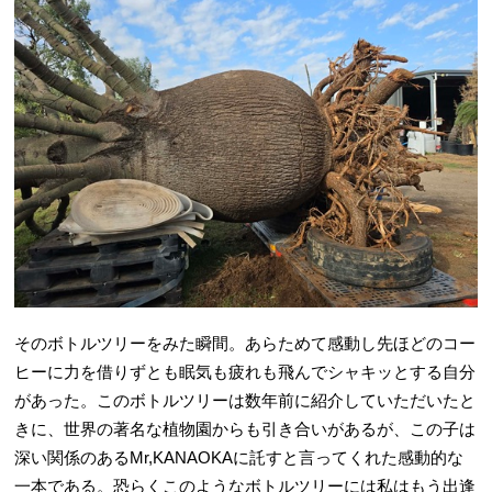
そのボトルツリーをみた瞬間。あらためて感動し先ほどのコー
ヒーに力を借りずとも眠気も疲れも飛んでシャキッとする自分
があった。このボトルツリーは数年前に紹介していただいたと
きに、世界の著名な植物園からも引き合いがあるが、この子は
深い関係のあるMr,KANAOKAに託すと言ってくれた感動的な
一本である。恐らくこのようなボトルツリーには私はもう出逢