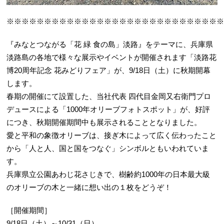
※※※※※※※※※※※※※※※※※※※※※※※※※※※※
『みなとつながる「花 緑 食の島」淡路』をテーマに、兵庫県
淡路島の各地で様々な展示やイベントが開催されます「淡路花
博20周年記念 花みどりフェア」が、9/18日（土）に秋期開幕
します。
春期の開催にて設置した、当社代表 四代目金岡又右衛門プロ
デュースによる「1000年オリーブフォトスポット」が、好評
につき、秋期開催期間中も展示されることとなりました。
愛と平和の象徴オリーブは、接ぎ木によって広く伝わったこと
から「人と人、国と国をつなぐ」シンボルともいわれていま
す。
兵庫県立公園あわじ花さじきで、樹齢約1000年の日本最大級
のオリーブの木と一緒に想い出の１枚をどうぞ！
［開催期間］
9/18日（土）～10/31（日）