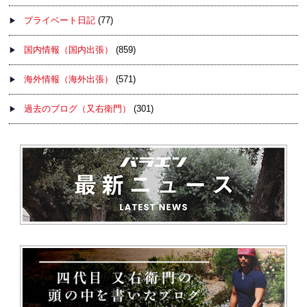
プライベート日記
(77)
国内情報（国内出張）
(859)
海外情報（海外出張）
(571)
過去のブログ（又右衛門）
(301)