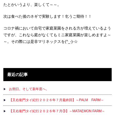
たとかいうより、楽しくて～～。
次は食べた後のネギで実験します！乞うご期待！！
コロナ禍において自宅で家庭菜園をされる方が増えているよう
ですが、これなら庭がなくてもミニ家庭菜園が楽しめますよ～
～。その際には是非マリネックスを(^_-)-☆
最近の記事
お朔日。そして新年度へ。
【又右衛門タイ紀行２０２６年７月最終回】～PALM FARM～
【又右衛門タイ紀行２０２６年７月③】～MATAEMON FARM～