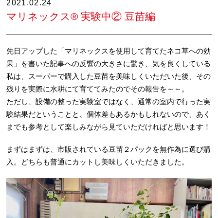
2021.02.24
マリネックス® 実験中② 豆苗編
先日アップした「マリネックスを使用して育てたネコ草への効
果」を書いた記事への反響の大きさに驚き、気を良くしている
私は、スーパーで購入した豆苗を美味しくいただいた後、その
残りを実際に水耕にて育ててみたのでその報告を～～。
ただし、設備の整った実験室ではなく、通常の室内で行った実
験結果だということと、個体差もあるかもしれないので、あく
までも参考として楽しみながら見ていただければと思います！
まずはまずは、市販されている豆苗２パックを無作為に選び購
入。どちらも普通にカットし美味しくいただきました。