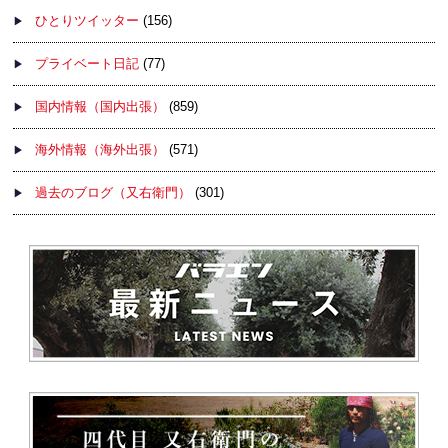
ひとりツイッター
(156)
プライベート日記
(77)
国内情報（国内出張）
(859)
海外情報（海外出張）
(571)
過去のブログ（又右衛門）
(301)