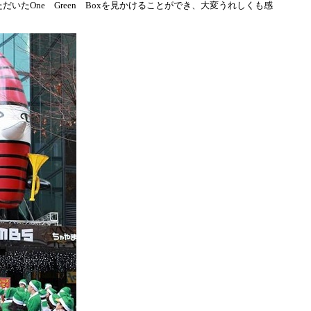
ただいた
One
Green
Box
を見かけることができ、大変うれしくも感