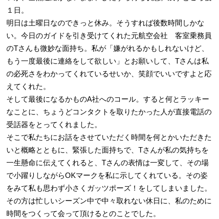
１日。
明日は土曜日なのできっと休み。そうすれば後数時間しかな
い。今日のガイドを引き受けてくれた元航空会社 客室乗務員
のTさんも微妙な面持ち。私が「嫌がれるかもしれないけど、
もう一度最後に連絡をして欲しい」とお願いして、Tさんは私
の必死さをわかってくれているせいか、笑顔でいいですよと応
えてくれた。
そして最後になるかものA社へのコール。すると何とラッキー
なことに、ちょうどコンタクトを取りたかった人が直接電話の
受話器をとってくれました。
そこで私たちにお話をさせていただく時間を何とかいただきた
いと概略とともに、緊張した面持ちで、Tさんが私の気持ちを
一生懸命に伝えてくれると、Tさんの表情は一変して、その場
で小躍りしながらOKマークを私に示してくれている。その姿
をみて私も思わず小さくガッツポーズ！をしてしまいました。
その方は忙しいシーズン中で中々取れない休日に、私のために
時間をつくって会って頂けるとのことでした。