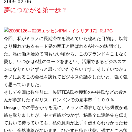
2009.02.06
夢につながる第一歩？
今回、私がミラノに長期滞在を決めていた秘めた目的は、以前
より憧れであるモード界の帝王と呼ばれるA社への訪問でし
た。私は働き始めて間もない頃から、このブランドをこよなく
愛し、いつかはA社のスーツをまとい、活躍できるビジネスマ
ンになりたいとずっと思っていたぐらいです。そしていつかミ
ラノにあるこの会社を訪れてビジネスの話をしたいと、強く強
く思っていました。
そして今回は数年前に、矢野TEA氏や極和の中井氏などの皆さ
んが参加したイギリス ロンドンでの見本市「１００％
Design」での手がかりを元に、ミラノに滞在しながら幾度か連
絡を取りましたが、中々連絡がつかず、秘書？に連絡先を伝え
ておいて待っていても、私の意向が上手く伝えられなかったせ
いか、全然連絡がないまま、ひたすら待ち状態。残すところ後