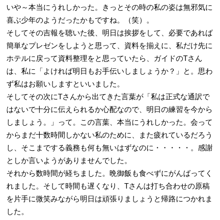
いや～本当にうれしかった。きっとその時の私の姿は無邪気に
喜ぶ少年のようだったかもですね。（笑）。
そしてその吉報を聴いた後、明日は挨拶をして、必要であれば
簡単なプレゼンをしようと思って、資料を揃えに、私だけ先に
ホテルに戻って資料整理をと思っていたら、ガイドのTさん
は、私に「よければ明日もお手伝いしましょうか？」と。思わ
ず私はお願いしますといいました。
そしてその次にTさんから出てきた言葉が「私は正式な通訳で
はないで十分に伝えられるか心配なので、明日の練習を今から
しましょう。」って。この言葉、本当にうれしかった。会って
からまだ十数時間しかない私のために、また疲れているだろう
し、そこまでする義務も何も無いはずなのに・・・・・。感謝
としか言いようがありませんでした。
それから数時間が経ちました。晩御飯も食べずにがんばってく
れました。そして時間も遅くなり、Tさんは打ち合わせの原稿
を片手に微笑みながら明日は頑張りましょうと帰路につかれま
した。