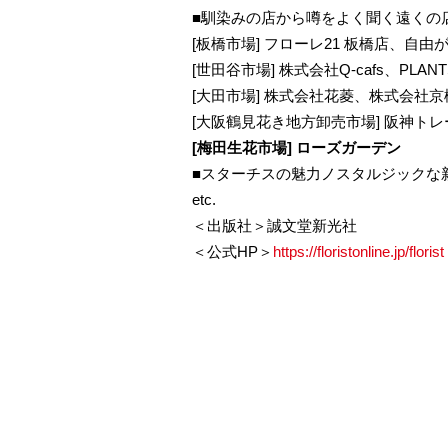
■馴染みの店から噂をよく聞く遠くの
[板橋市場] フローレ21 板橋店、自
[世田谷市場] 株式会社Q-cafs、PLANT
[大田市場] 株式会社花菱、株式会社
[大阪鶴見花き地方卸売市場] 阪神ト
[梅田生花市場] ローズガーデン
■スターチスの魅力ノスタルジックな
etc.
＜出版社＞誠文堂新光社
＜公式HP＞
https://floristonline.jp/florist