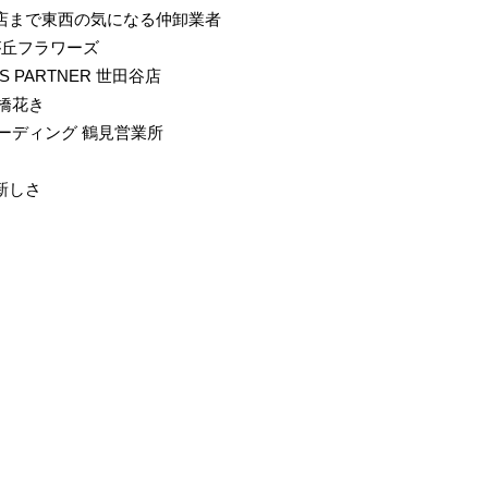
店まで東西の気になる仲卸業者
由が丘フラワーズ
S PARTNER 世田谷店
京橋花き
レーディング 鶴見営業所
新しさ